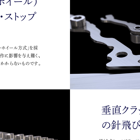
ホイール）
・ストップ
ーホイール方式」を採
動作に影響を与え難く、
がかからないものです。
垂直クラ
の針飛