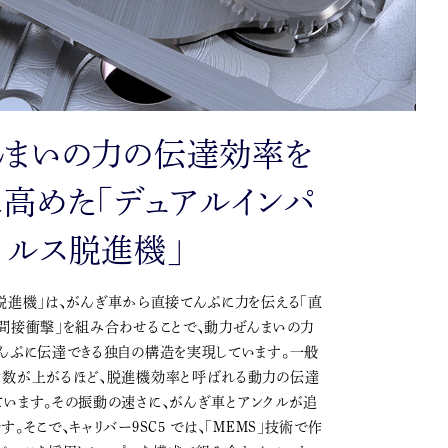
んまいの力の伝達効率を
高めた「デュアルインパ
ルス脱進機」
脱進機」は、がんぎ車から直接てんぷに力を伝える「直
間接衝撃」を組み合わせることで、動力ぜんまいの力
てんぷに伝達できる独自の構造を実現しています。一般
動数が上がるほど、脱進機効率と呼ばれる動力の伝達
ています。その振動の速さに、がんぎ車とアンクルが追
。そこで、キャリバー9SC5 では、「MEMS」技術で作