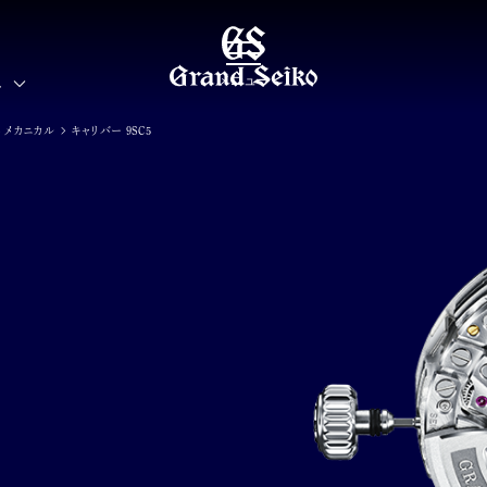
メニュー
界
S メカニカル
キャリバー 9SC5