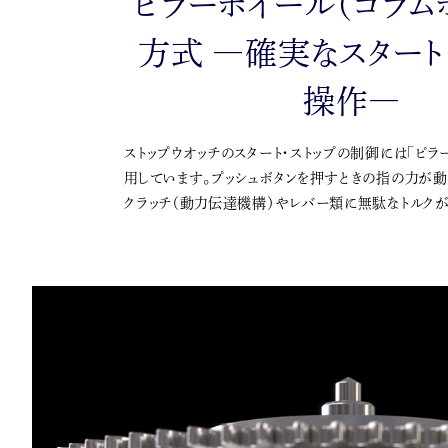
ピラーホイール（コラム
方式 ―確実なスタート
操作―
ストップウオッチのスタート・ストップの制御には「ピラ
用しています。プッシュボタンを押すときの指の力が
クラッチ（動力伝達機構）やレバー類に無駄なトルク