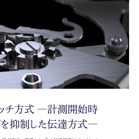
ッチ方式 ―計測開始時
びを抑制した伝達方式―