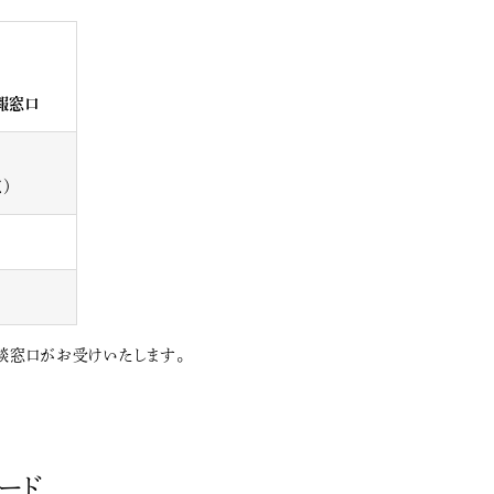
報窓口
く）
談窓口がお受けいたします。
ード