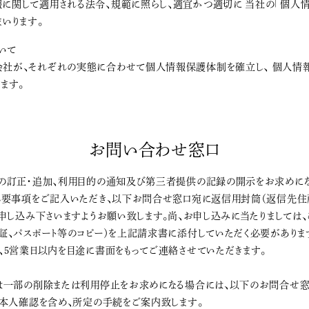
に関して適用される法令、規範に照らし、適宜かつ適切に 当社の「個人
まいります。
いて
会社が、それぞれの実態に合わせて個人情報保護体制を確立し、 個人情
ます。
お問い合わせ窓口
の訂正・追加、利用目的の通知及び第三者提供の記録の開示をお求めにな
必要事項をご記入いただき、以下お問合せ窓口宛に返信用封筒（返信先住
申し込み下さいますようお願い致します。尚、お申し込みに当たりましては
証、パスポート等のコピー）を上記請求書に添付していただく必要がありま
、5営業日以内を目途に書面をもってご連絡させていただきます。
は一部の削除または利用停止をお求めになる場合には、以下のお問合せ窓
ご本人確認を含め、所定の手続をご案内致します。