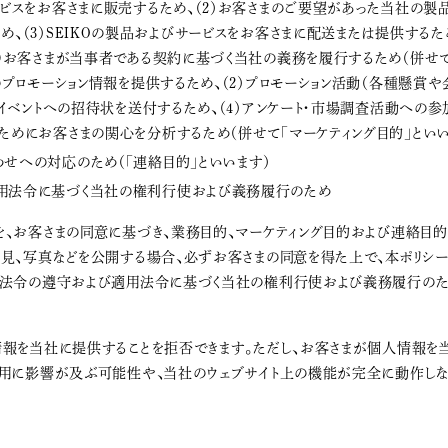
ービスをお客さまに販売するため、（2）お客さまのご要望があった当社の
め、（3）SEIKOの製品およびサービスをお客さまに配送または提供するため
5)お客さまが当事者である契約に基づく当社の義務を履行するため（併せて「
スのプロモーション情報を提供するため、（2）プロモーション活動（各種懸賞
ンイベントへの招待状を送付するため、（4）アンケート・市場調査活動への参
ためにお客さまの関心を分析するため（併せて「マーケティング目的」といい
せへの対応のため（「連絡目的」といいます）
用法令に基づく当社の権利行使および義務履行のため
を、お客さまの同意に基づき、業務目的、マーケティング目的および連絡目的
意見、写真などを公開する場合、必ずお客さまの同意を得た上で、本ポリシ
用法令の遵守および適用法令に基づく当社の権利行使および義務履行のた
情報を当社に提供することを拒否できます。ただし、お客さまが個人情報を
使用に影響が及ぶ可能性や、当社のウェブサイト上の機能が完全に動作しな