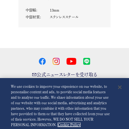
中留幅
:
13
mm
中留材質
:
ステンレススチール
公式ニュースレターを受け取る
We use cookies to improve your experience on our website, to
personalise content and ads, to provide social media features
and to analyse our traffic. We share information about your use
アニメーションを減らす
無効
of our website with our social media, advertising and analytics
partners, who may combine it with other information that you
have provided to them or that they have collected from your use
For the Media
利用規約
プライバシーポリシー
クッキーポリシー
of their services. However, WE DO NOT SELL YOUR
PERSONAL INFORMATION.
Cookie Policy
アクセシビリティ