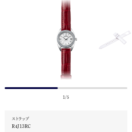
1
/
5
ストラップ
R4J13RC