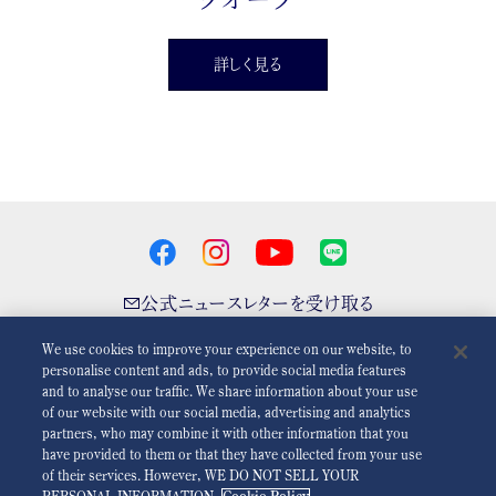
詳しく見る
公式ニュースレターを受け取る
We use cookies to improve your experience on our website, to
personalise content and ads, to provide social media features
and to analyse our traffic. We share information about your use
アニメーションを減らす
無効
of our website with our social media, advertising and analytics
partners, who may combine it with other information that you
have provided to them or that they have collected from your use
For the Media
利用規約
プライバシーポリシー
クッキーポリシー
of their services. However, WE DO NOT SELL YOUR