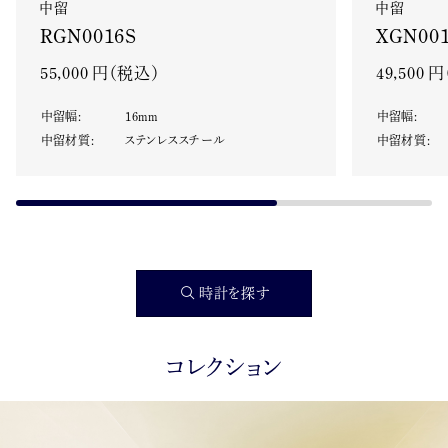
中留
中留
XGN001
RGN0016S
49,500 
55,000 円（税込）
中留幅
:
中留幅
:
16
mm
中留材質
:
中留材質
:
ステンレススチール
時計を探す
コレクション