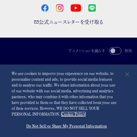
公式ニュースレターを受け取る
アニメーションを減らす
無効
For the Media
利用規約
プライバシーポリシー
クッキーポリシー
We use cookies to improve your experience on our website, to
アクセシビリティ
personalise content and ads, to provide social media features
and to analyse our traffic. We share information about your use
©
2026 Seiko Watch Corporation
of our website with our social media, advertising and analytics
partners, who may combine it with other information that you
have provided to them or that they have collected from your use
of their services. However, WE DO NOT SELL YOUR
PERSONAL INFORMATION.
Cookie Policy
Do Not Sell or Share My Personal Information