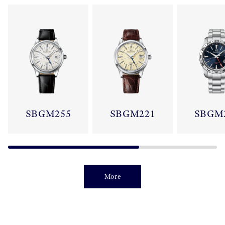
SBGM255
SBGM221
SBGM
More