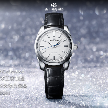
菜单
 Collection
术工坊制造
ive 8天动力储备
D201