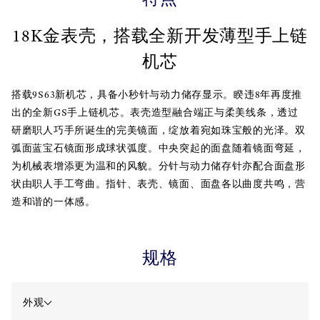
18K金表壳，搭载全新开发薄型手上链
机芯
搭载9S63新机芯，具备小秒针与动力储存显示。睽违8年再度推
出的全新GS手上链机芯。表壳造型融合端正与柔美线条，透过
研磨职人巧手所诞生的完美镜面，绽放着宛如珠宝般的光泽。双
弧面蓝宝石镜面形成球状弧度。中央突起的面盘随着镜面弯延，
为机械表增添更为温和的风貌。分针与动力储存针亦配合面盘形
状由职人手工弯曲。指针、表壳、镜面、面盘各以曲度共鸣，营
造和谐的一体感。
规格
外观