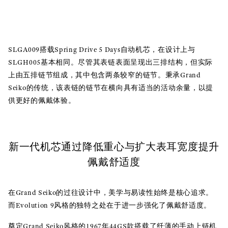
SLGA009搭载Spring Drive 5 Days自动机芯，在设计上与
SLGH005基本相同。尽管其表链表面呈现出三排结构，但实际
上由五排链节组成，其中包含两条较窄的链节。秉承Grand
Seiko的传统，该表链的链节在横向具有适当的活动余量，以提
供更好的佩戴体验。
新一代机芯通过降低重心与扩大表耳宽度提升
佩戴舒适度
在Grand Seiko的过往设计中，美学与易读性始终是核心追求。
而Evolution 9风格的独特之处在于进一步强化了佩戴舒适度。
奠定Grand Seiko风格的1967年44GS款搭载了纤薄的手动上链机