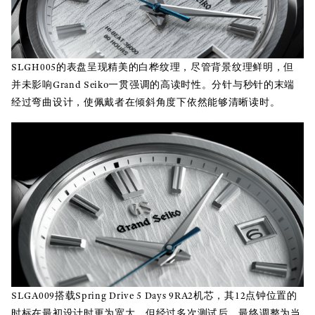
SLGH005的表盘呈现精美的白桦纹理，尽管背景纹理鲜明，但
并未影响Grand Seiko一贯强调的高读时性。分针与秒针的末端
经过弯曲设计，使佩戴者在倾斜角度下依然能够清晰读时。
SLGA009搭载Spring Drive 5 Days 9RA2机芯，其12点钟位置的
时标在最初设计时更为宽大，但经过多次测试后，最终调整为当