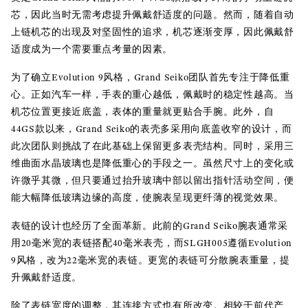
芯，因此当时无需考虑提升佩戴舒适度的问题。然而，随着自动
上链机芯的出现及对坚固性的追求，机芯逐渐变厚，因此佩戴舒
适度成为一个需要重点考量的因素。
为了确立Evolution 9风格，Grand Seiko团队首先专注于降低重
心。正如汽车一样，手表的重心越低，佩戴时的稳定性越高。当
机芯位置更接近底盖，表体的重量就更贴合手腕。此外，自
44GS款以来，Grand Seiko的表壳多采用向底盖收窄的设计，而
此次团队则挑战了在此基础上保留更多表壳结构。同时，采用三
维曲面水晶玻璃也是降低重心的手段之一。虽然尺寸上的变化或
许微乎其微，但只要通过抬升玻璃中部以留出指针活动空间，便
能大幅降低玻璃边缘的高度，使腕表呈现更纤薄的视觉效果。
表链的设计也经历了全面革新。此前的Grand Seiko腕表通常采
用20毫米宽的表链搭配40毫米表壳，而SLGH005遵循Evolution
9风格，改为22毫米宽的表链。更宽的表链可分散腕表重量，提
升佩戴舒适度。
除了表链宽度的调整，其连接方式也有所改变。相较于前代产