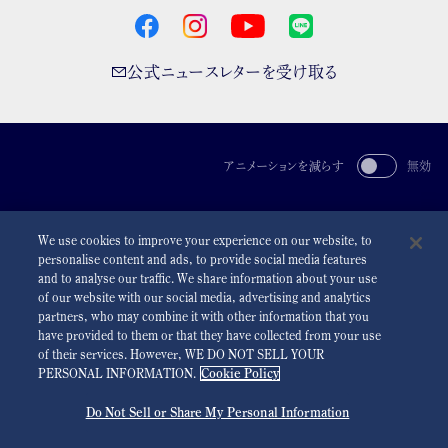
公式ニュースレターを受け取る
アニメーションを減らす
無効
For the Media
利用規約
プライバシーポリシー
クッキーポリシー
We use cookies to improve your experience on our website, to
アクセシビリティ
personalise content and ads, to provide social media features
and to analyse our traffic. We share information about your use
©
2026 Seiko Watch Corporation
of our website with our social media, advertising and analytics
partners, who may combine it with other information that you
have provided to them or that they have collected from your use
of their services. However, WE DO NOT SELL YOUR
PERSONAL INFORMATION.
Cookie Policy
Do Not Sell or Share My Personal Information