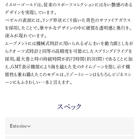
イエローゴールドは、従来のスポーツコレクションにはない艶感のある
デザインを実現しています。
ベゼルの表面には、リング形状にくり抜いた青色のサファイアガラス
を採用したことで、華やかなデザインの中に硬質な透明感と奥行き、
深みが現れています。
ムーブメントには機械式時計に用いられるぜんまいを動力源としなが
らクオーツ式時計と同等の高精度を可能にしたスプリングドライブを
採用。最大巻上時の持続時間が約72時間（約3日間）であることに加
え、GMT表示機能により海を越えた先のタイムゾーンを指し示す機
能性も兼ね備えたこのモデルは、リゾートシーンはもちろんビジネスシ
ーンにもふさわしい一本と言えます。
スペック
Exterior