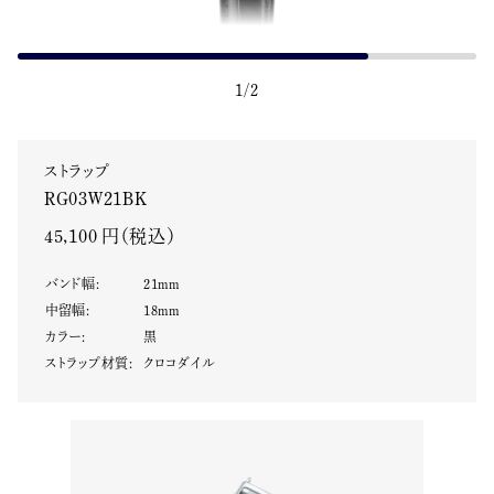
1
/
2
ストラップ
RG03W21BK
45,100 円（税込）
バンド幅
:
21
mm
中留幅
:
18
mm
カラー
:
黒
ストラップ材質
:
クロコダイル