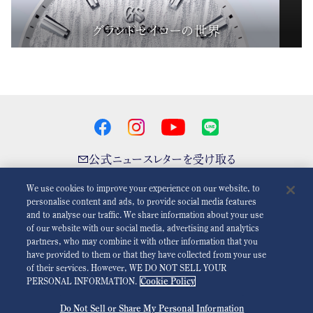
グランドセイコーの世界
公式ニュースレターを受け取る
We use cookies to improve your experience on our website, to
personalise content and ads, to provide social media features
and to analyse our traffic. We share information about your use
アニメーションを減らす
無効
of our website with our social media, advertising and analytics
partners, who may combine it with other information that you
have provided to them or that they have collected from your use
For the Media
利用規約
プライバシーポリシー
クッキーポリシー
of their services. However, WE DO NOT SELL YOUR
PERSONAL INFORMATION.
Cookie Policy
アクセシビリティ
Do Not Sell or Share My Personal Information