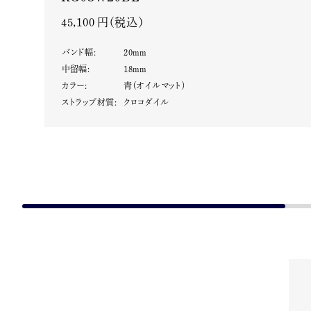
45,100 円（税込）
バンド幅
:
20
mm
中留幅
:
18
mm
カラー
:
青（オイルマット）
ストラップ材質
:
クロコダイル