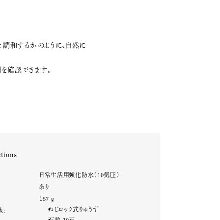
と調和するかのように、自然に
を確認できます。
tions
:
日常生活用強化防水（10気圧）
:
あり
:
157 g
ねじロック式りゅうず
他: