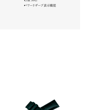
石数 30石
パワーリザーブ表示機能