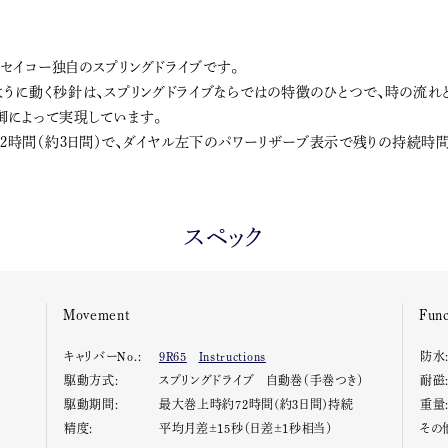
セイコー独自のスプリングドライブです。
ように動く秒針は、スプリングドライブならではの特徴のひとつで、時の流れ
御によって実現しています。
2時間（約3日間）で、ダイヤル左下のパワーリザーブ表示で残りの持続時間
スペック
Movement
Func
キャリバーNo.:
9R65
Instructions
防水
駆動方式:
スプリングドライブ 自動巻（手巻つき）
耐磁
駆動期間:
最大巻上時約72時間(約3日間)持続
重量
精度:
平均月差±15秒（日差±1秒相当）
その