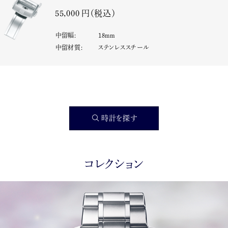
55,000 円（税込）
中留幅
:
18
mm
中留材質
:
ステンレススチール
時計を探す
コレクション