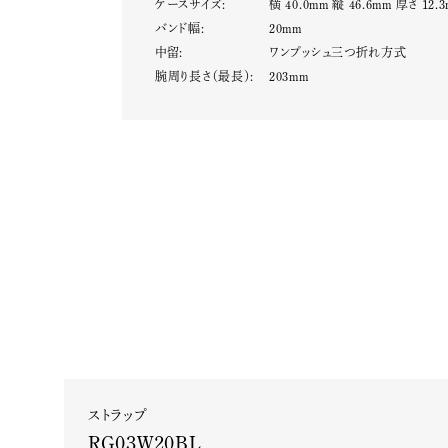
ケースサイズ:
横 40.0mm 縦 46.6mm 厚さ 12.
バンド幅:
20mm
中留:
ワンプッシュ三つ折れ方式
腕周り長さ（最長）:
203mm
ストラップ
RG03W20BL