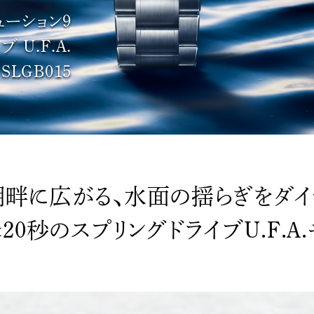
ューション9
U.F.A.
SLGB015
畔に広がる、水面の揺らぎをダ
20秒のスプリングドライブU.F.A