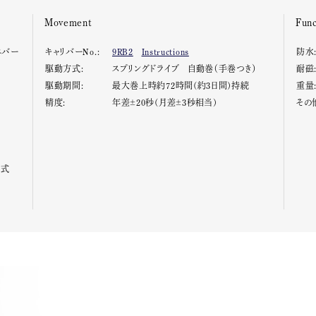
Movement
Func
エバー
キャリバーNo.:
9RB2
Instructions
防水
駆動方式:
スプリングドライブ 自動巻（手巻つき）
耐磁
駆動期間:
最大巻上時約72時間(約3日間)持続
重量
精度:
年差±20秒(月差±3秒相当)
その
方式