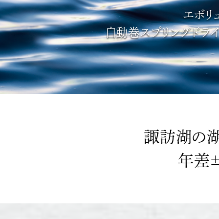
エボリ
自動巻スプリングドライブ 
諏訪湖の湖
年差±