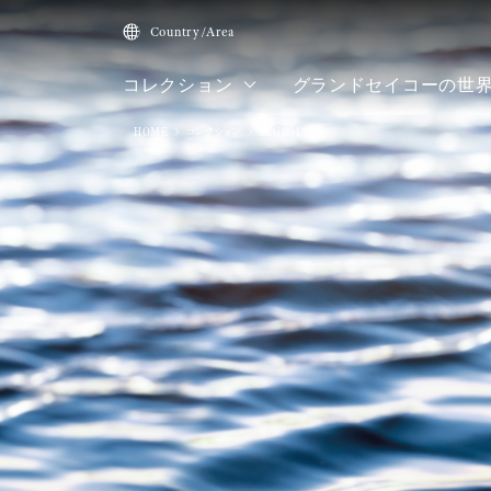
Country/Area
コレクション
グランドセイコーの世
HOME
コレクション
SLGB015