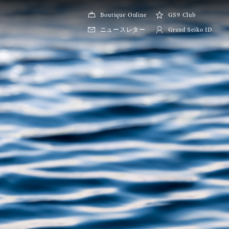
Boutique Online
GS9 Club
ニュースレター
Grand Seiko ID