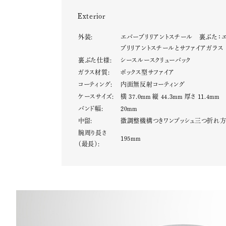
Exterior
外装:
エバーブリリアントスチール 裏ぶた：
ブリリアントスチールとサファイアガラス
裏ぶた仕様:
シースルースクリューバック
ガラス材質:
ボックス型サファイア
コーティング:
内面無反射コーティング
ケースサイズ:
横 37.0mm 縦 44.3mm 厚さ 11.4mm
バンド幅:
20mm
中留:
微調整機構つきワンプッシュ三つ折れ
腕周り長さ
195mm
（最長）: