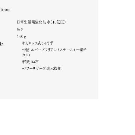
tions
:
日常生活用強化防水（10気圧）
:
あり
:
148 g
ねじロック式りゅうず
他:
中留 エバーブリリアントスチール（一部チ
タン）
石数 34石
パワーリザーブ表示機能