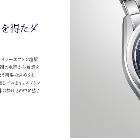
を得たダ
セイコーエプソン塩尻
訪湖の水面から着想を
漂う朝陽の煌めきを、
しています。スプリン
畔の静けさの中に感じ