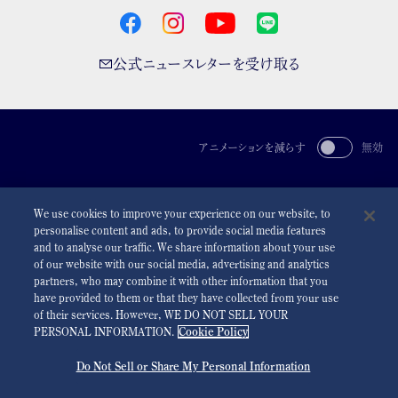
公式ニュースレターを受け取る
アニメーションを減らす
無効
For the Media
利用規約
プライバシーポリシー
クッキーポリシー
We use cookies to improve your experience on our website, to
アクセシビリティ
personalise content and ads, to provide social media features
and to analyse our traffic. We share information about your use
©
2026 Seiko Watch Corporation
of our website with our social media, advertising and analytics
partners, who may combine it with other information that you
have provided to them or that they have collected from your use
of their services. However, WE DO NOT SELL YOUR
PERSONAL INFORMATION.
Cookie Policy
Do Not Sell or Share My Personal Information