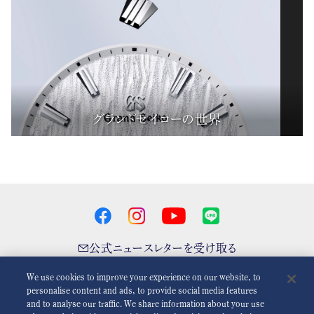
グランドセイコーの世界
公式ニュースレターを受け取る
We use cookies to improve your experience on our website, to
personalise content and ads, to provide social media features
and to analyse our traffic. We share information about your use
アニメーションを減らす
無効