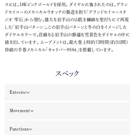
スには、18Kピンクゴールドを採用。 ダイヤルに施されたのは、グラン
ドセイコーのメカニカルウオッチの製造を担う「グランドセイコースタ
ジオ 雫石」から望む、雄大な岩手山の山肌を繊細な型打ちにて再現
した「岩手山パターン」。この岩手山パターンと冬の白をイメージした
ダイヤルカラーで、荘厳なる岩手山の静謐な雪景色をダイヤルの中に
描き出しています。 ムーブメントは、最大巻上時約72時間（約3日間）
持続の手巻メカニカル「キャリバー9S64」を搭載しています。
スペック
Exterior
Movement
Functions