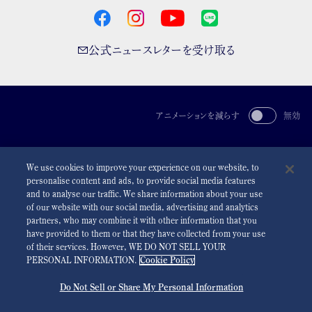
公式ニュースレターを受け取る
アニメーションを減らす
無効
For the Media
利用規約
プライバシーポリシー
クッキーポリシー
We use cookies to improve your experience on our website, to
アクセシビリティ
personalise content and ads, to provide social media features
and to analyse our traffic. We share information about your use
©
2026 Seiko Watch Corporation
of our website with our social media, advertising and analytics
partners, who may combine it with other information that you
have provided to them or that they have collected from your use
of their services. However, WE DO NOT SELL YOUR
PERSONAL INFORMATION.
Cookie Policy
Do Not Sell or Share My Personal Information