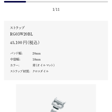
1
/
11
ストラップ
RG03W20BL
45,100 円（税込）
バンド幅
:
20
mm
中留幅
:
18
mm
カラー
:
青（オイルマット）
ストラップ材質
:
クロコダイル