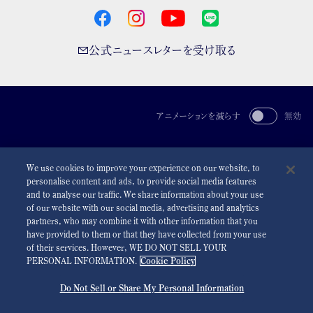
公式ニュースレターを受け取る
アニメーションを減らす
無効
For the Media
利用規約
プライバシーポリシー
クッキーポリシー
We use cookies to improve your experience on our website, to
アクセシビリティ
personalise content and ads, to provide social media features
and to analyse our traffic. We share information about your use
©
2026 Seiko Watch Corporation
of our website with our social media, advertising and analytics
partners, who may combine it with other information that you
have provided to them or that they have collected from your use
of their services. However, WE DO NOT SELL YOUR
PERSONAL INFORMATION.
Cookie Policy
Do Not Sell or Share My Personal Information