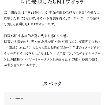
ルに表現したGMTウオッチ
二十四節気。1年を24等分して、季節の微妙な移ろいを日々の暮らし
に取り入れてきた日本。そこから着想を得て、ダイヤルで一つの節気
を美しく表現したGMTウオッチです。
梅雨が明け本格的な夏の到来を感じる小暑。
初夏の太陽のもと、爽やかな風で湖や池が揺らめく。梅雨明けに吹く
「白南風(しらはえ)」によって起こる絶え間ないさざ波のイメージをダ
イヤルデザインに落とし込みました。「さざ波」のようなダイヤルパター
ンと10振動のハイビートムーブメントが生み出す力強い秒針の動き
が響き合うモデルです。
スペック
Exterior