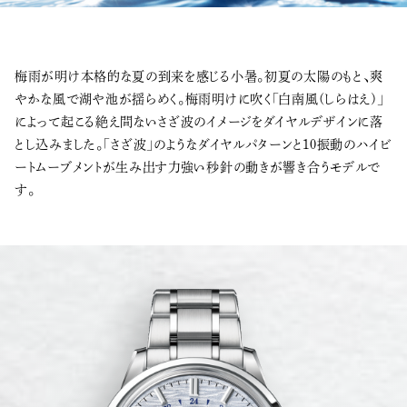
梅雨が明け本格的な夏の到来を感じる小暑。初夏の太陽のもと、爽
やかな風で湖や池が揺らめく。梅雨明けに吹く「白南風(しらはえ)」
によって起こる絶え間ないさざ波のイメージをダイヤルデザインに落
とし込みました。「さざ波」のようなダイヤルパターンと10振動のハイビ
ートムーブメントが生み出す力強い秒針の動きが響き合うモデルで
す。