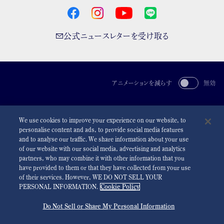
公式ニュースレターを受け取る
アニメーションを減らす
無効
For the Media
利用規約
プライバシーポリシー
クッキーポリシー
We use cookies to improve your experience on our website, to
アクセシビリティ
personalise content and ads, to provide social media features
and to analyse our traffic. We share information about your use
©
2026 Seiko Watch Corporation
of our website with our social media, advertising and analytics
partners, who may combine it with other information that you
have provided to them or that they have collected from your use
of their services. However, WE DO NOT SELL YOUR
PERSONAL INFORMATION.
Cookie Policy
Do Not Sell or Share My Personal Information