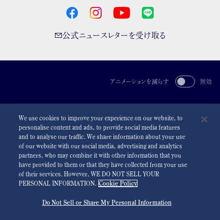
公式ニュースレターを受け取る
アニメーションを減らす
無効
For the Media
利用規約
プライバシーポリシー
クッキーポリシー
We use cookies to improve your experience on our website, to
アクセシビリティ
personalise content and ads, to provide social media features
and to analyse our traffic. We share information about your use
©
2026 Seiko Watch Corporation
of our website with our social media, advertising and analytics
partners, who may combine it with other information that you
have provided to them or that they have collected from your use
of their services. However, WE DO NOT SELL YOUR
PERSONAL INFORMATION.
Cookie Policy
Do Not Sell or Share My Personal Information