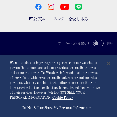
公式ニュースレターを受け取る
アニメーションを減らす
無効
For the Media
利用規約
プライバシーポリシー
クッキーポリシー
We use cookies to improve your experience on our website, to
アクセシビリティ
personalise content and ads, to provide social media features
and to analyse our traffic. We share information about your use
©
2026 Seiko Watch Corporation
of our website with our social media, advertising and analytics
partners, who may combine it with other information that you
have provided to them or that they have collected from your use
of their services. However, WE DO NOT SELL YOUR
PERSONAL INFORMATION.
Cookie Policy
Do Not Sell or Share My Personal Information