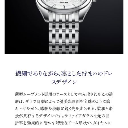
繊細でありながら、凛とした佇まいのドレ
スデザイン
薄型ムーブメント専用のケースとして生み出されたこの造
形は、ザラツ研磨によって優美な球面を宝珠のように磨
き上げながら、繊細な稜線に鋭く光を走らせる、柔和と緊
張が共存するデザインです。サファイアガラスは光の屈
折率を効果的に活かす特殊なドーム形状で、ダイヤルに