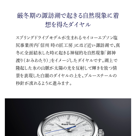
厳冬期の諏訪湖で起きる自然現象に着
想を得たダイヤル
スプリングドライブモデルが生まれるセイコーエプソン塩
尻事業所内「信州 時の匠工房」にほど近い諏訪湖で、真
冬に全面結氷した時に起きる神秘的な自然現象「御神
渡り（おみわたり）」をイメージしたダイヤルです。湖上で
隆起した氷の山脈が太陽の光を反射して輝きを放つ情
景を表現した白銀のダイヤルの上を、ブルースチールの
秒針が流れるように進みます。