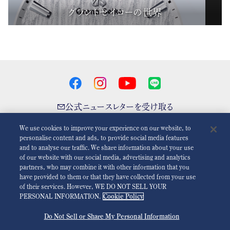
グランドセイコーの世界
公式ニュースレターを受け取る
We use cookies to improve your experience on our website, to
personalise content and ads, to provide social media features
and to analyse our traffic. We share information about your use
アニメーションを減らす
無効
of our website with our social media, advertising and analytics
partners, who may combine it with other information that you
have provided to them or that they have collected from your use
For the Media
利用規約
プライバシーポリシー
クッキーポリシー
of their services. However, WE DO NOT SELL YOUR
PERSONAL INFORMATION.
Cookie Policy
アクセシビリティ
Do Not Sell or Share My Personal Information
©
2026 Seiko Watch Corporation