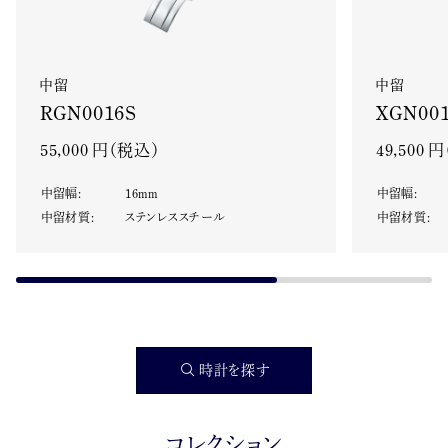
中留
中留
XGN001
RGN0016S
49,500 
55,000 円（税込）
中留幅
:
中留幅
:
16
mm
中留材質
:
中留材質
:
ステンレススチール
時計を探す
コレクション