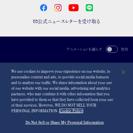
公式ニュースレターを受け取る
アニメーションを減らす
無効
For the Media
利用規約
プライバシーポリシー
クッキーポリシー
We use cookies to improve your experience on our website, to
アクセシビリティ
personalise content and ads, to provide social media features
and to analyse our traffic. We share information about your use
©
2026 Seiko Watch Corporation
of our website with our social media, advertising and analytics
partners, who may combine it with other information that you
have provided to them or that they have collected from your use
of their services. However, WE DO NOT SELL YOUR
PERSONAL INFORMATION.
Cookie Policy
Do Not Sell or Share My Personal Information