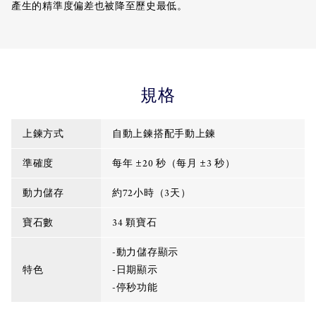
產生的精準度偏差也被降至歷史最低。
規格
上鍊方式
自動上鍊搭配手動上鍊
準確度
每年 ±20 秒（每月 ±3 秒）
動力儲存
約72小時（3天）
寶石數
34 顆寶石
-動力儲存顯示
特色
-日期顯示
-停秒功能