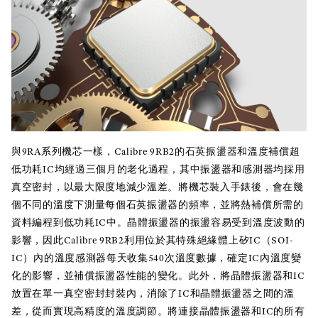
與9RA系列機芯一樣，Calibre 9RB2的石英振盪器和溫度補償超
低功耗IC均經過三個月的老化過程，其中振盪器和感測器均採用
真空密封，以最大限度地減少溫差。將機芯裝入手錶後，會在幾
個不同的溫度下測量每個石英振盪器的頻率，並將熱補償所需的
資料編程到低功耗IC中。晶體振盪器的振盪容易受到溫度波動的
影響，因此Calibre 9RB2利用位於其特殊絕緣體上矽IC（SOI-
IC）內的溫度感測器每天收集540次溫度數據，確定IC內溫度變
化的影響，並補償振盪器性能的變化。此外，將晶體振盪器和IC
放置在單一真空密封封裝內，消除了IC和晶體振盪器之間的溫
差，從而實現高精度的溫度調節。將連接晶體振盪器和IC的所有