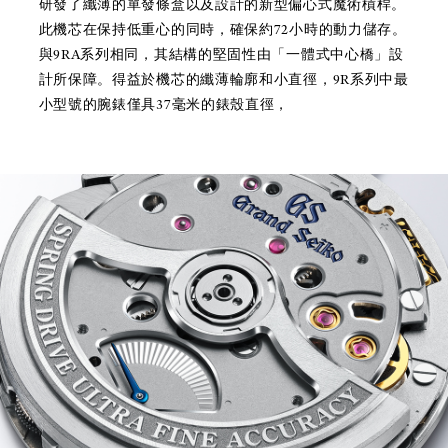
研發了纖薄的單發條盒以及設計的新型偏心式魔術槓桿。
此機芯在保持低重心的同時，確保約72小時的動力儲存。
與9RA系列相同，其結構的堅固性由「一體式中心橋」設
計所保障。得益於機芯的纖薄輪廓和小直徑，9R系列中最
小型號的腕錶僅具37毫米的錶殼直徑，