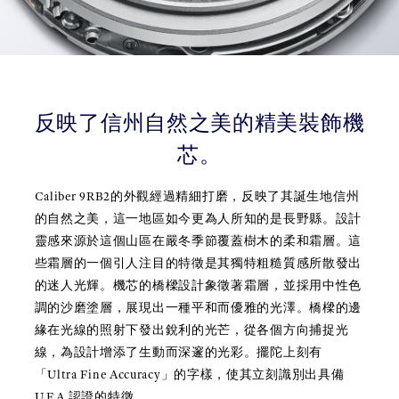
反映了信州自然之美的精美裝飾機
芯。
Caliber 9RB2的外觀經過精細打磨，反映了其誕生地信州
的自然之美，這一地區如今更為人所知的是長野縣。設計
靈感來源於這個山區在嚴冬季節覆蓋樹木的柔和霜層。這
些霜層的一個引人注目的特徵是其獨特粗糙質感所散發出
的迷人光輝。機芯的橋樑設計象徵著霜層，並採用中性色
調的沙磨塗層，展現出一種平和而優雅的光澤。橋樑的邊
緣在光線的照射下發出銳利的光芒，從各個方向捕捉光
線，為設計增添了生動而深邃的光彩。擺陀上刻有
「Ultra Fine Accuracy」的字樣，使其立刻識別出具備
U.F.A.認證的特徵。