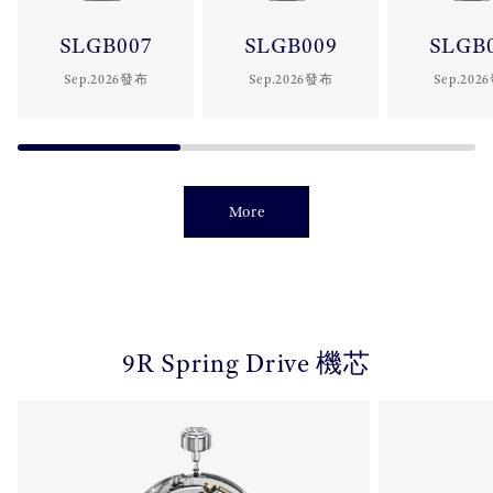
SLGB007
SLGB009
SLGB
Sep.2026發布
Sep.2026發布
Sep.202
More
9R Spring Drive 機芯