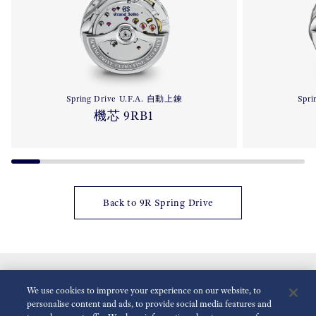
Spring Drive U.F.A. 自動上鍊
Spr
機芯 9RB1
Back to 9R Spring Drive
We use cookies to improve your experience on our website, to
personalise content and ads, to provide social media features and