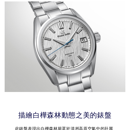
描繪白樺森林動態之美的錶盤
此錶盤表現出白樺森林籠罩於清冽高原空氣中的壯麗