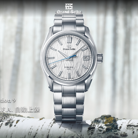
MENU
tion 9
 U.F.A. 自動上鍊
B009