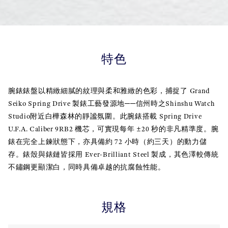
特色
腕錶錶盤以精緻細膩的紋理與柔和雅緻的色彩，捕捉了 Grand
Seiko Spring Drive 製錶工藝發源地──信州時之Shinshu Watch
Studio附近白樺森林的靜謐氛圍。此腕錶搭載 Spring Drive
U.F.A. Caliber 9RB2 機芯，可實現每年 ±20 秒的非凡精準度。腕
錶在完全上鍊狀態下，亦具備約 72 小時（約三天）的動力儲
存。錶殼與錶鏈皆採用 Ever-Brilliant Steel 製成，其色澤較傳統
不鏽鋼更顯潔白，同時具備卓越的抗腐蝕性能。
規格