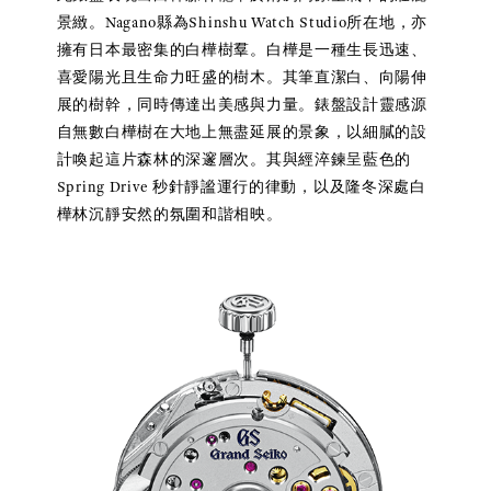
景緻。Nagano縣為Shinshu Watch Studio所在地，亦
擁有日本最密集的白樺樹羣。白樺是一種生長迅速、
喜愛陽光且生命力旺盛的樹木。其筆直潔白、向陽伸
展的樹幹，同時傳達出美感與力量。錶盤設計靈感源
自無數白樺樹在大地上無盡延展的景象，以細膩的設
計喚起這片森林的深邃層次。其與經淬鍊呈藍色的
Spring Drive 秒針靜謐運行的律動，以及隆冬深處白
樺林沉靜安然的氛圍和諧相映。