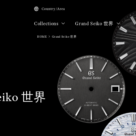
Country/Area
Collections
Grand Seiko 世界
HOME
Grand Seiko 世界
eiko 世界