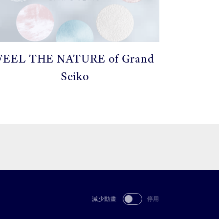
FEEL THE NATURE of Grand
Seiko
減少動畫
停用