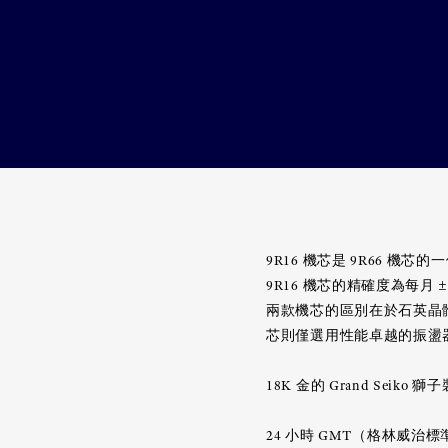
9R16 機芯是 9R66 機
9R16 機芯的精確度為每月 ±
兩款機芯的區別在於石英晶體振盪
芯則僅選用性能卓越的振盪
18K 金的 Grand Sei
24 小時 GMT（格林威