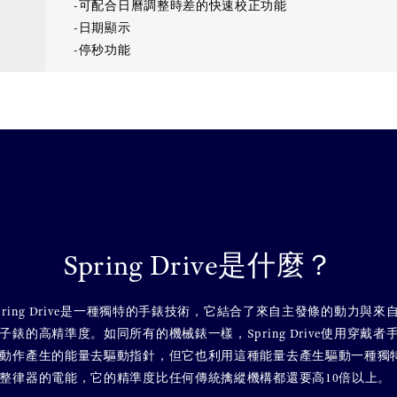
-可配合日曆調整時差的快速校正功能
-日期顯示
-停秒功能
Spring Drive是什麼？
pring Drive是一種獨特的手錶技術，它結合了來自主發條的動力與來
子錶的高精準度。如同所有的機械錶一樣，Spring Drive使用穿戴者
動作產生的能量去驅動指針，但它也利用這種能量去產生驅動一種獨
整律器的電能，它的精準度比任何傳統擒縱機構都還要高10倍以上。