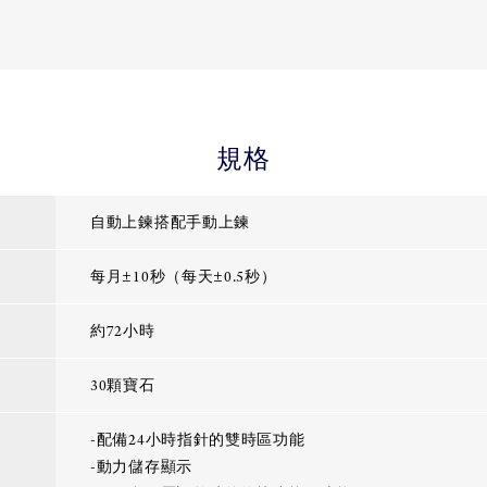
規格
自動上鍊搭配手動上鍊
每月±10秒（每天±0.5秒）
約72小時
30顆寶石
-配備24小時指針的雙時區功能
-動力儲存顯示