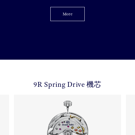
More
9R Spring Drive 機芯