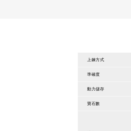
上鍊方式
準確度
動力儲存
寶石數