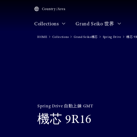
Country/Area
Collections
Grand Seiko 世界
HOME
Collections
Grand Seiko機芯
Spring Drive
機芯 9R
Spring Drive 自動上鍊 GMT
機芯 9R16