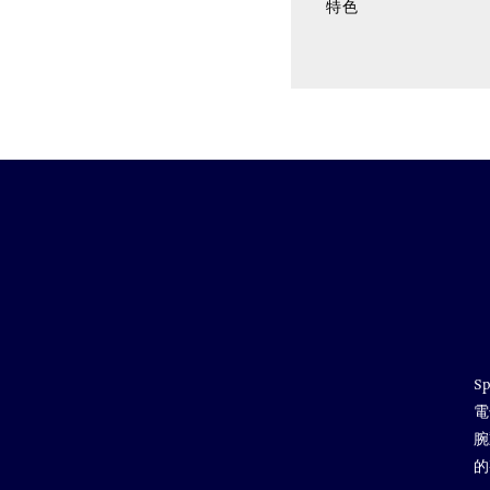
特色
S
電
腕
的