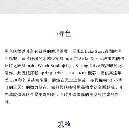
特色
黑色錶盤以其富有質感的紋理圖案，展現出Lake Suwa夜間的湖
面風貌。這片靜謐的水域位於Shiojiri市 Seiko Epson 設施內的信
州時之匠Shinshu Watch Studio附近，Spring Drive 腕錶即於此
製作。此腕錶搭載 Spring Drive U.F.A. 9RB2 機芯，提供高達年
差 ±20 秒的卓越精準度。腕錶在完全上鍊後，亦具備約 72 小時
（約三天）的動力儲存。錶殼與錶鍊採用高強度鈦金屬製成，其
光澤較傳統鈦金屬更為明亮，同時具備優異的抗刮與抗腐蝕性
能。
規格