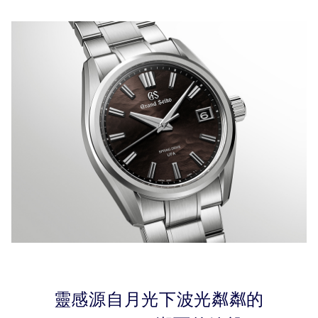
靈感源自月光下波光粼粼的