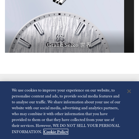
Grand Seiko 世界
We use cookies to improve your experience on our website, to
personalise content and ads, to provide social media features and
to analyse our traffic. We share information about your use of our
website with our social media, advertising and analytics partners,
who may combine it with other information that you have
減少動畫
停用
provided to them or that they have collected from your use of
their services. However, WE DO NOT SELL YOUR PERSONAL
Cookie Policy
INFORMATION.
傳媒查詢
使用條款
隱私政策
Cookie 政策
可訪問性