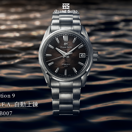
MENU
tion 9
 U.F.A. 自動上鍊
B007