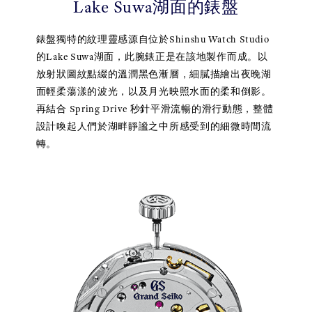
Lake Suwa湖面的錶盤
錶盤獨特的紋理靈感源自位於Shinshu Watch Studio
的Lake Suwa湖面，此腕錶正是在該地製作而成。以
放射狀圖紋點綴的溫潤黑色漸層，細膩描繪出夜晚湖
面輕柔蕩漾的波光，以及月光映照水面的柔和倒影。
再結合 Spring Drive 秒針平滑流暢的滑行動態，整體
設計喚起人們於湖畔靜謐之中所感受到的細微時間流
轉。