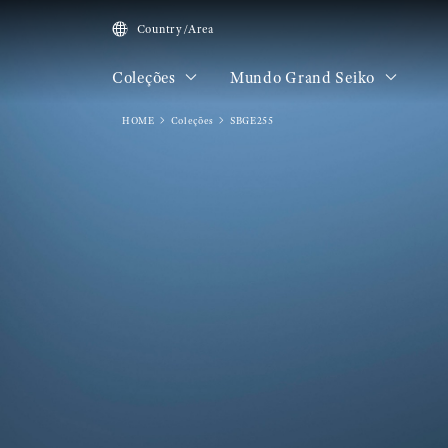
Country/Area
Coleções
Mundo Grand Seiko
HOME
Coleções
SBGE255