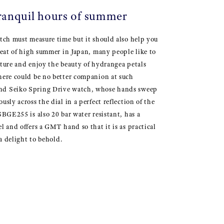
ranquil hours of summer
atch must measure time but it should also help you
 heat of high summer in Japan, many people like to
ature and enjoy the beauty of hydrangea petals
here could be no better companion at such
nd Seiko Spring Drive watch, whose hands sweep
usly across the dial in a perfect reflection of the
SBGE255 is also 20 bar water resistant, has a
l and offers a GMT hand so that it is as practical
 a delight to behold.