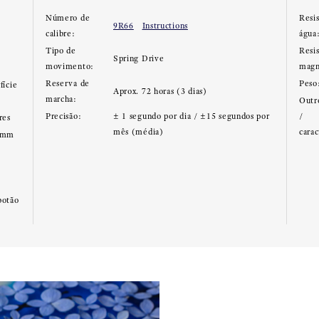
Número de
Resis
9R66
Instructions
calibre:
água
Tipo de
Resi
Spring Drive
movimento:
magn
Reserva de
Peso
fície
Aprox. 72 horas (3 dias)
marcha:
Outr
Precisão:
± 1 segundo por dia / ±15 segundos por
/
res
mês (média)
carac
.7mm
botão