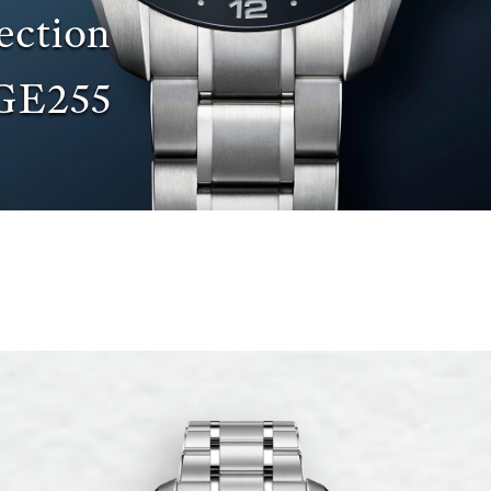
ection
GE255