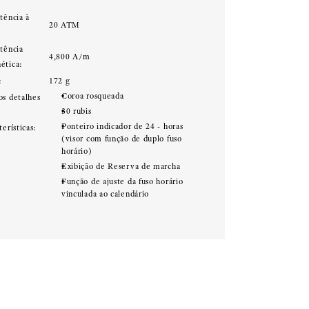
tência à
20 ATM
:
stência
4,800 A/m
ética:
:
172 g
Coroa rosqueada
os detalhes
30 rubis
Ponteiro indicador de 24 - horas
terísticas:
(visor com função de duplo fuso
horário)
Exibição de Reserva de marcha
Função de ajuste da fuso horário
vinculada ao calendário