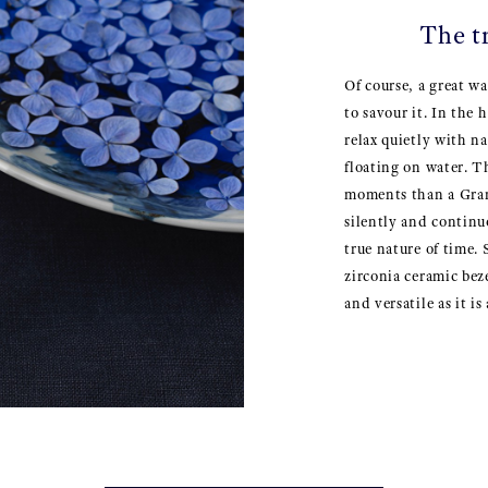
The t
Of course, a great w
to savour it. In the
relax quietly with n
floating on water. T
moments than a Gra
silently and continuo
true nature of time. 
zirconia ceramic beze
and versatile as it is