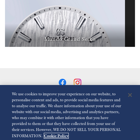
Mundo Grand Seiko
We use cookies to improve your experience on our website, to
personalise content and ads, to provide social media features and
to analyse our traffic. We share information about your use of our
Reduzir animações
Desativado
website with our social media, advertising and analytics partners,
who may combine it with other information that you have
provided to them or that they have collected from your use of
Para a mídia
Termos de uso
Politica de Privacidade
their services. However, WE DO NOT SELL YOUR PERSONAL
Cookie Policy
INFORMATION.
Política de Cookies
Acessibilidade