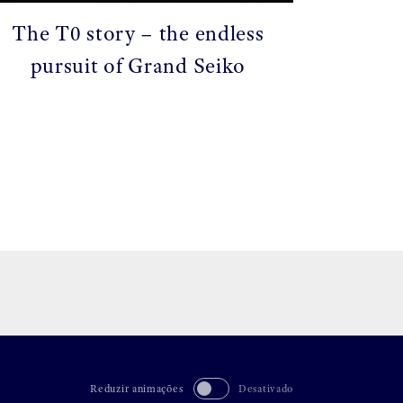
The T0 story – the endless
pursuit of Grand Seiko
Reduzir animações
Desativado