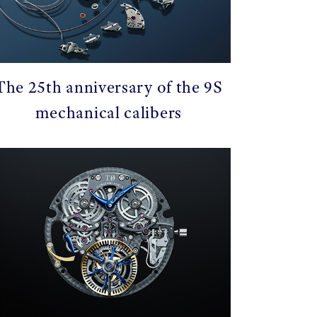
The 25th anniversary of the 9S
mechanical calibers