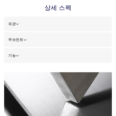
상세 스펙
외관
무브먼트
기능