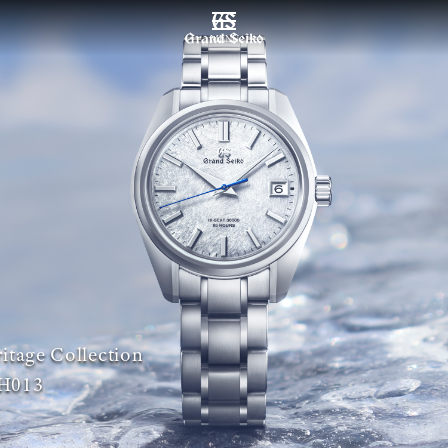
MENU
itage Collection
H013