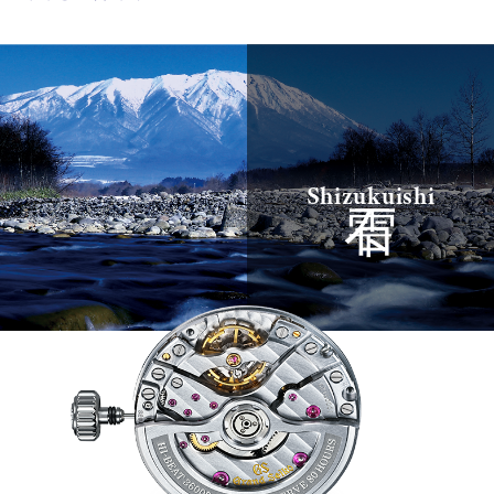
雫石
Shizukuishi