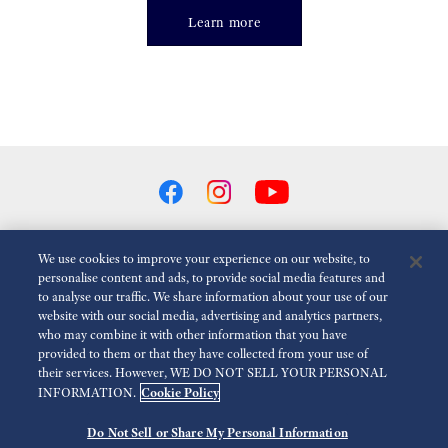
Learn more
We use cookies to improve your experience on our website, to
personalise content and ads, to provide social media features and
애니메이션 줄이기
비활성화
to analyse our traffic. We share information about your use of our
website with our social media, advertising and analytics partners,
who may combine it with other information that you have
미디어(FOR THE MEDIA)
Terms of Use
provided to them or that they have collected from your use of
개인 정보 보호 정책(PRIVACY POLICY)
쿠키 정책(COOKIE POLICY)
their services. However, WE DO NOT SELL YOUR PERSONAL
Cookie Policy
INFORMATION.
접근성(ACCESSIBILITY)
Do Not Sell or Share My Personal Information
©
2026 Seiko Watch Corporation