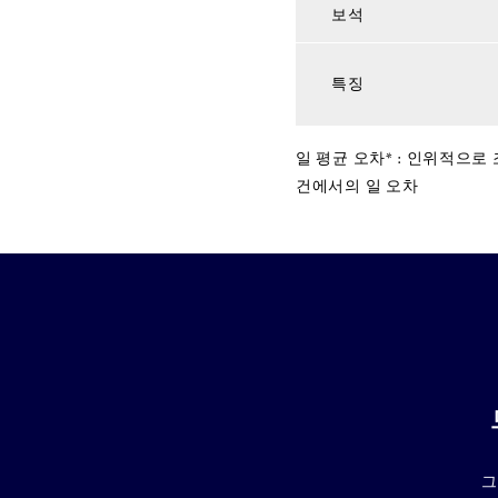
보석
특징
일 평균 오차* : 인위적으
건에서의 일 오차
그