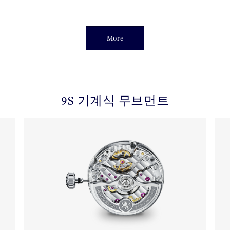
More
9S 기계식 무브먼트