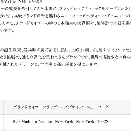
締役社長 内藤 昭男より
ーの成長を牽引してきた米国に、フラッグシップブティックをオープンいたし
歩です。高級ブランドが軒を連ねるニューヨークのマディソン・アベニューの
方々に、グランドセイコーの持つ日本独自の世界観や、腕時計の本質を果
います。
0年の誕生以来、最高峰の腕時計を目指し、正確さ、美しさ、見やすさといっ
くなき挑戦で、弛まぬ進化を重ねてきたブランドです。世界でも数少ない真の
洗練されたデザインで、世界中で高い評価を得ています。
グランドセイコーフラッグシップブティック ニューヨーク
540 Madison Avenue, New York, New York, 10022