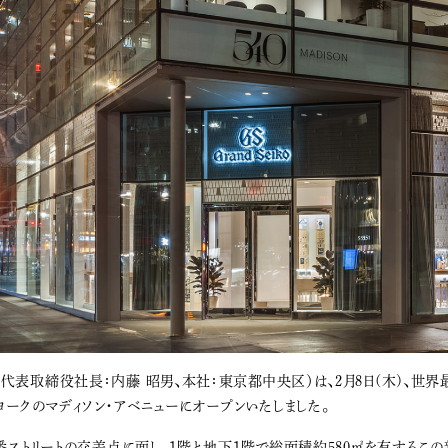
表取締役社長：内藤 昭男、本社：東京都中央区）は、2月8日(木)、世界
ーヨークのマディソン・アベニューにオープンいたしました。
番ストリートの交差点に面し、1階と地下1階で総面積約580㎡を有するこ