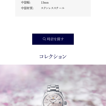
中留幅
:
13
mm
中留材質
:
ステンレススチール
時計を探す
コレクション