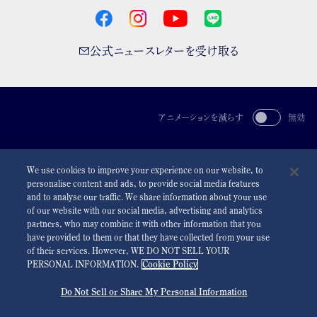
公式ニュースレターを受け取る
アニメーションを減らす
無効
For the Media
利用規約
プライバシーポリシー
クッキーポリシー
We use cookies to improve your experience on our website, to
アクセシビリティ
personalise content and ads, to provide social media features
and to analyse our traffic. We share information about your use
©
2026 Seiko Watch Corporation
of our website with our social media, advertising and analytics
partners, who may combine it with other information that you
have provided to them or that they have collected from your use
of their services. However, WE DO NOT SELL YOUR
PERSONAL INFORMATION.
Cookie Policy
Do Not Sell or Share My Personal Information