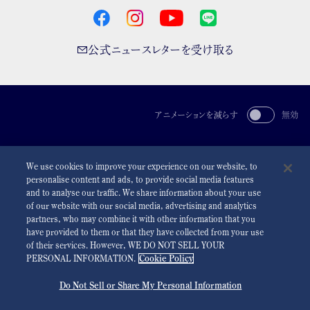
公式ニュースレターを受け取る
アニメーションを減らす
無効
For the Media
利用規約
プライバシーポリシー
クッキーポリシー
We use cookies to improve your experience on our website, to
アクセシビリティ
personalise content and ads, to provide social media features
and to analyse our traffic. We share information about your use
©
2026 Seiko Watch Corporation
of our website with our social media, advertising and analytics
partners, who may combine it with other information that you
have provided to them or that they have collected from your use
of their services. However, WE DO NOT SELL YOUR
PERSONAL INFORMATION.
Cookie Policy
Do Not Sell or Share My Personal Information