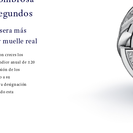
segundos
lsera más
 muelle real
n creces los
índice anual de ±20
sión de los
 a su
eva designación
ado esta