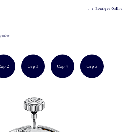
Boutique Online
egundos
Cap 2
Cap 3
Cap 4
Cap 5