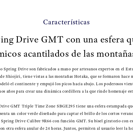
Características
ing Drive GMT con una esfera q
micos acantilados de las montañ
o Spring Drive son fabricados a mano por artesanos expertos en el Es
d de Shiojiri, tiene vistas a las montañas Hotaka, que se formaron hace
deló el continente y empujó los picos hacia abajo. Los poderosos vien
os años para crear una dinámica cordillera a la que rinde homenaje est
 Drive GMT Triple Time Zone SBGE295 tiene una esfera estampada que
enta un color verde diseñado para captar el brillo de los cortos verano
pring Drive Calibre 9R66 con función GMT. Su bisel giratorio con esca
n otra esfera anular de 24 horas. Juntos, permiten al usuario leer la ho