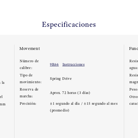
Especificaciones
Movement
Func
Número de
Resis
9R66
Instrucciones
calibre:
agua
Tipo de
Resi
Spring Drive
movimiento:
magn
 la
Reserva de
Peso
Aprox. 72 horas (3 días)
marcha:
el
Otros
Precisión:
±1 segundo al día / ±15 segundo al mes
carac
8mm
(promedio)