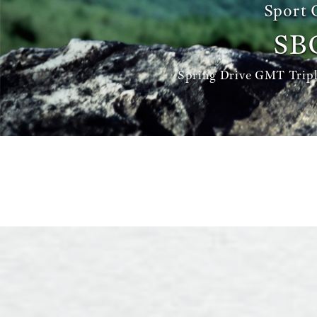
Sport 
SB
Spring Drive GMT Trip