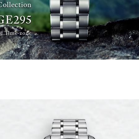
Collection
GE295
le Time-zone