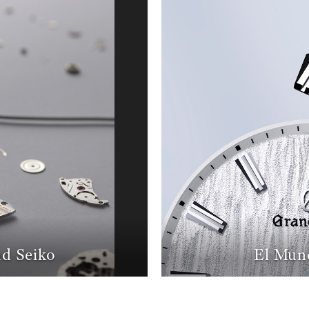
d Seiko
El Mun