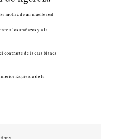
za motriz de un muelle real
nte a los arañazos y a la
l contraste de la cara blanca
inferior izquierda de la
tions