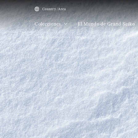
Country/Area
Colecciones
El Mundo de Grand Seiko
HOME
Colecciones
SBGA211