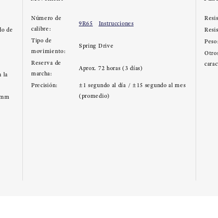
Número de
Resis
9R65
Instrucciones
calibre:
do de
Resi
Tipo de
Peso
Spring Drive
movimiento:
Otros
Reserva de
carac
Aprox. 72 horas (3 días)
marcha:
 la
Precisión:
±1 segundo al día / ±15 segundo al mes
(promedio)
0mm