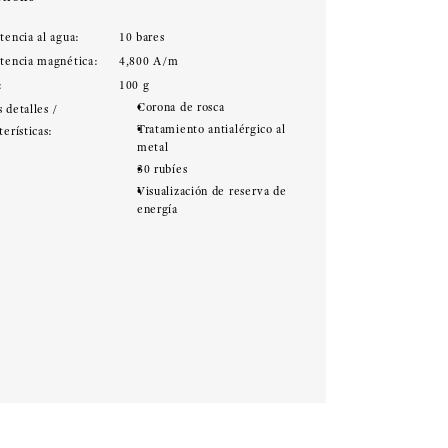
tencia al agua:
10 bares
stencia magnética:
4,800 A/m
:
100 g
Corona de rosca
 detalles /
Tratamiento antialérgico al
terísticas:
metal
30 rubíes
Visualización de reserva de
energía