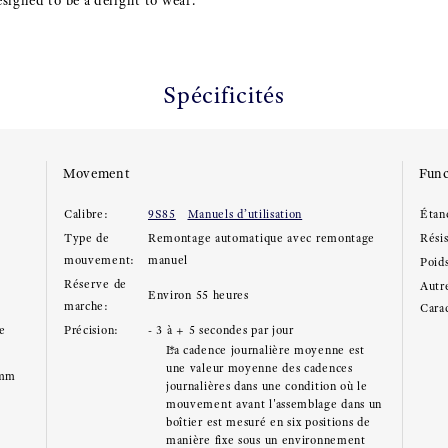
signed to be a delight to wear.
Spécificités
Movement
Func
Calibre:
9S85
Manuels d’utilisation
Étan
Type de
Remontage automatique avec remontage
Rési
mouvement:
manuel
Poid
Réserve de
Autre
Environ 55 heures
marche:
Carac
ce
Précision:
- 3 à + 5 secondes par jour
La cadence journalière moyenne est
une valeur moyenne des cadences
7mm
journalières dans une condition où le
mouvement avant l'assemblage dans un
boîtier est mesuré en six positions de
manière fixe sous un environnement