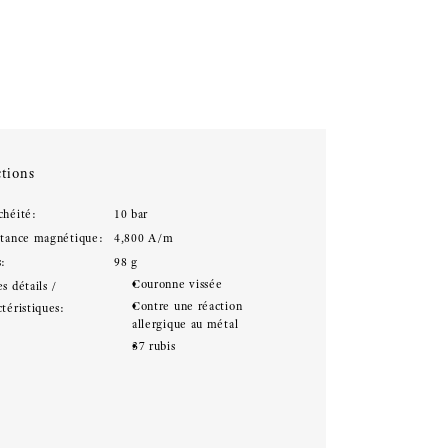
tions
chéité:
10 bar
stance magnétique:
4,800 A/m
s:
98 g
Couronne vissée
s détails /
Contre une réaction
téristiques:
allergique au métal
37 rubis