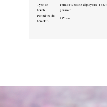
Type de
Fermoir à boucle déployante à bou
boucle:
poussoir
Périmètre du
197mm
bracelet: