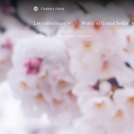
Country/Area
Les collections
World of Grand Seiko
HOME
Les collections
SBGH341