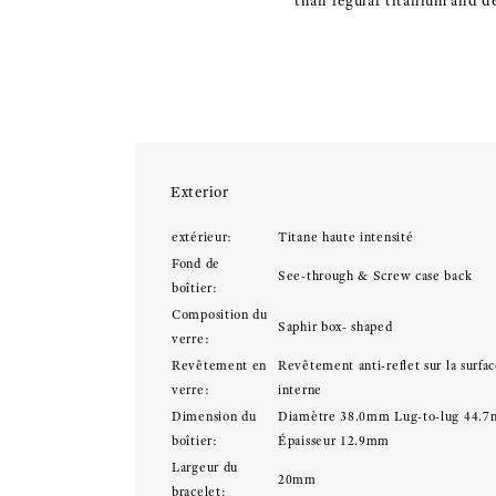
than regular titanium and de
Exterior
extérieur:
Titane haute intensité
Fond de
See-through & Screw case back
boîtier:
Composition du
Saphir box- shaped
verre:
Revêtement en
Revêtement anti-reflet sur la surfa
verre:
interne
Dimension du
Diamètre 38.0mm Lug-to-lug 44.
boîtier:
Épaisseur 12.9mm
Largeur du
20mm
bracelet: