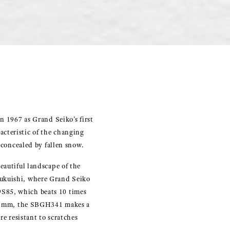
n 1967 as Grand Seiko’s first
cteristic of the changing
 concealed by fallen snow.
eautiful landscape of the
zukuishi, where Grand Seiko
9S85, which beats 10 times
 38 mm, the SBGH341 makes a
re resistant to scratches