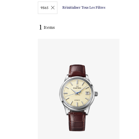
Réinitialiser Tous Les Filtres
9S65
1
Items