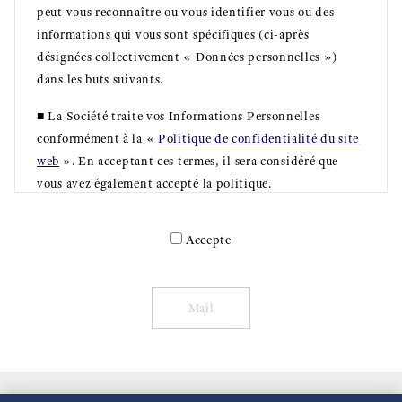
peut vous reconnaître ou vous identifier vous ou des
informations qui vous sont spécifiques (ci-après
désignées collectivement « Données personnelles »)
dans les buts suivants.
■ La Société traite vos Informations Personnelles
conformément à la «
Politique de confidentialité du site
web
». En acceptant ces termes, il sera considéré que
vous avez également accepté la politique.
Buts d’utilisation
Accepte
Répondre à vos demandes
Fournir des informations sur des produits et services
Mail
Assurer le service après-vente.
■ La Société répond à vos e-mails pour répondre à vos
demandes. Les e-mails envoyés par la Société sont
destinés uniquement au destinataire. Vous ne devezpas