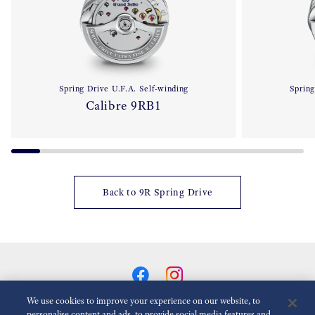
Spring Drive U.F.A. Self-winding
Spring
Calibre 9RB1
Back to 9R Spring Drive
We use cookies to improve your experience on our website, to
personalise content and ads, to provide social media features and