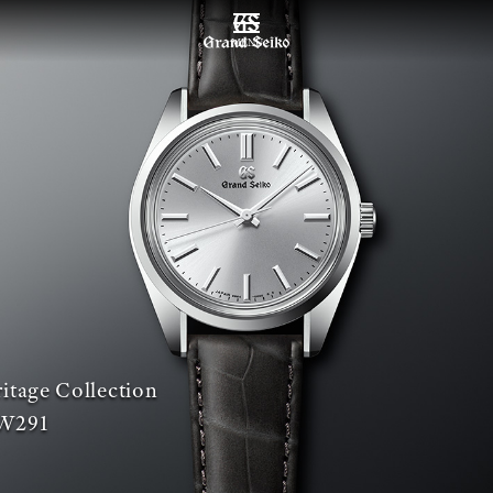
MENU
itage Collection
W291