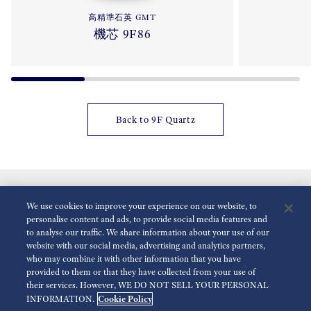
高精準石英 GMT
機芯 9F86
Back to 9F Quartz
We use cookies to improve your experience on our website, to
personalise content and ads, to provide social media features and
to analyse our traffic. We share information about your use of our
website with our social media, advertising and analytics partners,
who may combine it with other information that you have
減少動畫
停用
provided to them or that they have collected from your use of
their services. However, WE DO NOT SELL YOUR PERSONAL
Cookie Policy
INFORMATION.
傳媒查詢
使用條款
隱私政策
Cookie 政策
可訪問性