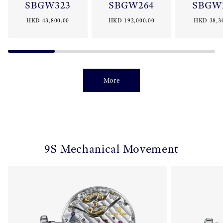
SBGW323
SBGW264
SBGW
HKD 43,800.00
HKD 192,000.00
HKD 38,3
More
9S Mechanical Movement