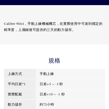
Calibre 9S64，手動上鍊機械機芯，在實際使用中可達到穩定的
精準度，上滿鏈後可提供約三天的動力儲存。
規格
上鍊方式
手動上鍊
平均日差*1
日差+5 ~ -3 秒
實際配戴
日差+10 ~ -1 秒
動力儲存
約72小時